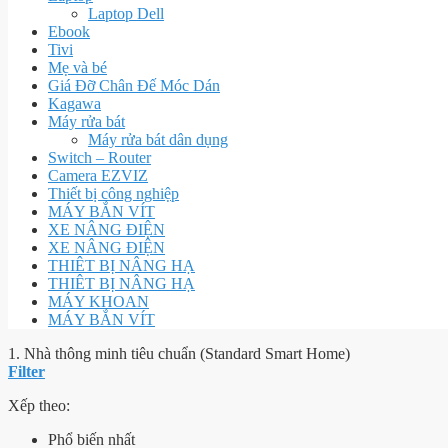
Laptop Dell
Ebook
Tivi
Mẹ và bé
Giá Đỡ Chân Đế Móc Dán
Kagawa
Máy rửa bát
Máy rửa bát dân dụng
Switch – Router
Camera EZVIZ
Thiết bị công nghiệp
MÁY BẮN VÍT
XE NÂNG ĐIỆN
XE NÂNG ĐIỆN
THIÊT BỊ NÂNG HẠ
THIÊT BỊ NÂNG HẠ
MÁY KHOAN
MÁY BẮN VÍT
1. Nhà thông minh tiêu chuẩn (Standard Smart Home)
Filter
Xếp theo:
Phổ biến nhất