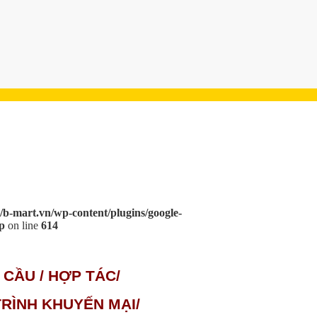
/b-mart.vn/wp-content/plugins/google-
p
on line
614
 CẦU / HỢP TÁC/
RÌNH KHUYẾN MẠI/