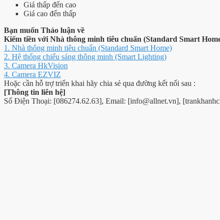
Giá thấp đến cao
Giá cao đến thấp
Bạn muốn Thảo luận về
Kiếm tiền với Nhà thông minh tiêu chuẩn (Standard Smart Hom
1. Nhà thông minh tiêu chuẩn (Standard Smart Home)
2. Hệ thống chiếu sáng thông minh (Smart Lighting)
3. Camera HkVision
4. Camera EZVIZ
Hoặc cần hỗ trợ triển khai hãy chia sẻ qua đường kết nối sau :
[Thông tin liên hệ]
Số Điện Thoại: [086274.62.63], Email: [info@allnet.vn], [trankha