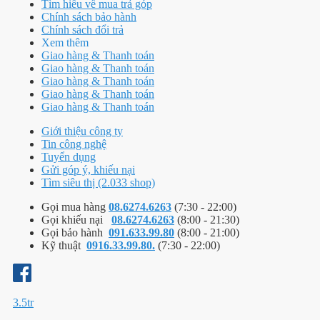
Tìm hiểu về mua trả góp
Chính sách bảo hành
Chính sách đổi trả
Xem thêm
Giao hàng & Thanh toán
Giao hàng & Thanh toán
Giao hàng & Thanh toán
Giao hàng & Thanh toán
Giao hàng & Thanh toán
Giới thiệu công ty
Tin công nghệ
Tuyển dụng
Gửi góp ý, khiếu nại
Tìm siêu thị (2.033 shop)
Gọi mua hàng
08.6274.6263
(7:30 - 22:00)
Gọi khiếu nại
08.6274.6263
(8:00 - 21:30)
Gọi bảo hành
091.633.99.80
(8:00 - 21:00)
Kỹ thuật
0916.33.99.80.
(7:30 - 22:00)
3.5tr