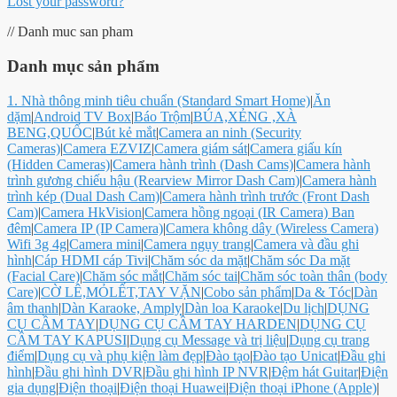
Lost your password?
// Danh muc san pham
Danh mục sản phẩm
1. Nhà thông minh tiêu chuẩn (Standard Smart Home)
|
Ăn
dặm
|
Android TV Box
|
Báo Trộm
|
BÚA,XẺNG ,XÀ
BENG,QUỐC
|
Bút kẻ mắt
|
Camera an ninh (Security
Cameras)
|
Camera EZVIZ
|
Camera giám sát
|
Camera giấu kín
(Hidden Cameras)
|
Camera hành trình (Dash Cams)
|
Camera hành
trình gương chiếu hậu (Rearview Mirror Dash Cam)
|
Camera hành
trình kép (Dual Dash Cam)
|
Camera hành trình trước (Front Dash
Cam)
|
Camera HkVision
|
Camera hồng ngoại (IR Camera) Ban
đêm
|
Camera IP (IP Camera)
|
Camera không dây (Wireless Camera)
Wifi 3g 4g
|
Camera mini
|
Camera ngụy trang
|
Camera và đầu ghi
hình
|
Cáp HDMI cáp Tivi
|
Chăm sóc da mặt
|
Chăm sóc Da mặt
(Facial Care)
|
Chăm sóc mắt
|
Chăm sóc tai
|
Chăm sóc toàn thân (body
Care)
|
CỜ LÊ,MỎLẾT,TAY VẶN
|
Cobo sản phẩm
|
Da & Tóc
|
Dàn
âm thanh
|
Dàn Karaoke, Amply
|
Dàn loa Karaoke
|
Du lịch
|
DỤNG
CỤ CẦM TAY
|
DỤNG CỤ CẦM TAY HARDEN
|
DỤNG CỤ
CẦM TAY KAPUSI
|
Dụng cụ Message và trị liệu
|
Dụng cụ trang
điểm
|
Dụng cụ và phụ kiện làm đẹp
|
Đào tạo
|
Đào tạo Unicat
|
Đầu ghi
hình
|
Đầu ghi hình DVR
|
Đầu ghi hình IP NVR
|
Đệm hát Guitar
|
Điện
gia dụng
|
Điện thoại
|
Điện thoại Huawei
|
Điện thoại iPhone (Apple)
|