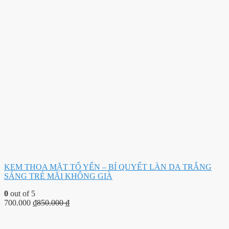
KEM THOA MẶT TỔ YẾN – BÍ QUYẾT LÀN DA TRẮNG
SÁNG TRẺ MÃI KHÔNG GIÀ
0
out of 5
700.000
₫
850.000
₫