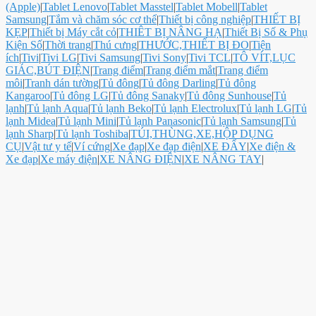
(Apple)
|
Tablet Lenovo
|
Tablet Masstel
|
Tablet Mobell
|
Tablet
Samsung
|
Tắm và chăm sóc cơ thể
|
Thiết bị công nghiệp
|
THIẾT BỊ
KẸP
|
Thiết bị Máy cắt cỏ
|
THIÊT BỊ NÂNG HẠ
|
Thiết Bị Số & Phụ
Kiện Số
|
Thời trang
|
Thú cưng
|
THƯỚC,THIẾT BỊ ĐO
|
Tiện
ích
|
Tivi
|
Tivi LG
|
Tivi Samsung
|
Tivi Sony
|
Tivi TCL
|
TÔ VÍT,LỤC
GIÁC,BÚT ĐIỆN
|
Trang điểm
|
Trang điểm mắt
|
Trang điểm
môi
|
Tranh dán tường
|
Tủ đông
|
Tủ đông Darling
|
Tủ đông
Kangaroo
|
Tủ đông LG
|
Tủ đông Sanaky
|
Tủ đông Sunhouse
|
Tủ
lạnh
|
Tủ lạnh Aqua
|
Tủ lạnh Beko
|
Tủ lạnh Electrolux
|
Tủ lạnh LG
|
Tủ
lạnh Midea
|
Tủ lạnh Mini
|
Tủ lạnh Panasonic
|
Tủ lạnh Samsung
|
Tủ
lạnh Sharp
|
Tủ lạnh Toshiba
|
TÚI,THÙNG,XE,HỘP DỤNG
CỤ
|
Vật tư y tế
|
Ví cứng
|
Xe đạp
|
Xe đạp điện
|
XE ĐẨY
|
Xe điện &
Xe đạp
|
Xe máy điện
|
XE NÂNG ĐIỆN
|
XE NÂNG TAY
|