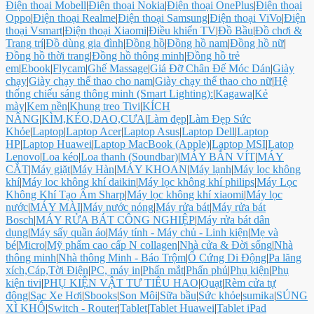
Điện thoại Mobell
|
Điện thoại Nokia
|
Điện thoại OnePlus
|
Điện thoại
Oppo
|
Điện thoại Realme
|
Điện thoại Samsung
|
Điện thoại ViVo
|
Điện
thoại Vsmart
|
Điện thoại Xiaomi
|
Điều khiển TV
|
Đồ Bầu
|
Đồ chơi &
Trang trí
|
Đồ dùng gia đình
|
Đồng hồ
|
Đồng hồ nam
|
Đồng hồ nữ
|
Đồng hồ thời trang
|
Đồng hồ thông minh
|
Đồng hồ trẻ
em
|
Ebook
|
Flycam
|
Ghế Massage
|
Giá Đỡ Chân Đế Móc Dán
|
Giày
chạy
|
Giày chạy thể thao cho nam
|
Giày chạy thể thao cho nữ
|
Hệ
thống chiếu sáng thông minh (Smart Lighting):
|
Kagawa
|
Kẻ
mày
|
Kem nền
|
Khung treo Tivi
|
KÍCH
NÂNG
|
KÌM,KÉO,DAO,CƯA
|
Làm đẹp
|
Làm Đẹp Sức
Khỏe
|
Laptop
|
Laptop Acer
|
Laptop Asus
|
Laptop Dell
|
Laptop
HP
|
Laptop Huawei
|
Laptop MacBook (Apple)
|
Laptop MSI
|
Latop
Lenovo
|
Loa kéo
|
Loa thanh (Soundbar)
|
MÁY BẮN VÍT
|
MÁY
CẮT
|
Máy giặt
|
Máy Hàn
|
MÁY KHOAN
|
Máy lạnh
|
Máy lọc không
khí
|
Máy loc không khí daikin
|
Máy lọc không khí philips
|
Máy Lọc
Không Khí Tạo Ẩm Sharp
|
Máy lọc không khí xiaomi
|
Máy lọc
nước
|
MÁY MÀI
|
Máy nước nóng
|
Máy rửa bát
|
Máy rửa bát
Bosch
|
MÁY RỬA BÁT CÔNG NGHIỆP
|
Máy rửa bát dân
dụng
|
Máy sấy quần áo
|
Máy tính - Máy chủ - Linh kiện
|
Mẹ và
bé
|
Micro
|
Mỹ phẩm cao cấp N collagen
|
Nhà cửa & Đời sống
|
Nhà
thông minh
|
Nhà thông Minh - Báo Trộm
|
Ổ Cứng Di Động
|
Pa lăng
xích,Cáp,Tời Điện
|
PC, máy in
|
Phấn mắt
|
Phấn phủ
|
Phụ kiện
|
Phụ
kiện tivi
|
PHỤ KIỆN VẬT TƯ TIÊU HAO
|
Quạt
|
Rèm cửa tự
động
|
Sạc Xe Hơi
|
Sbooks
|
Son Môi
|
Sữa bầu
|
Sức khỏe
|
sumika
|
SÚNG
XÌ KHÔ
|
Switch - Router
|
Tablet
|
Tablet Huawei
|
Tablet iPad