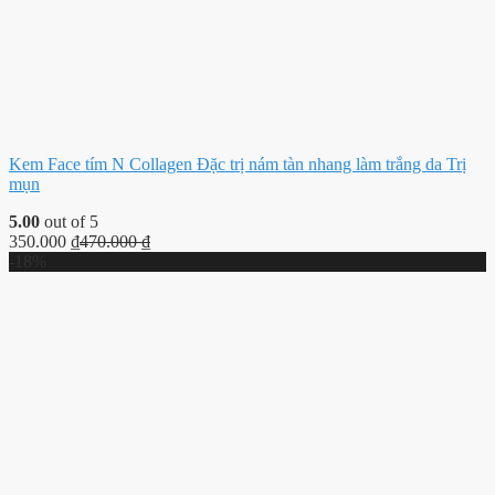
Kem Face tím N Collagen Đặc trị nám tàn nhang làm trắng da Trị
mụn
5.00
out of 5
350.000
₫
470.000
₫
-18%