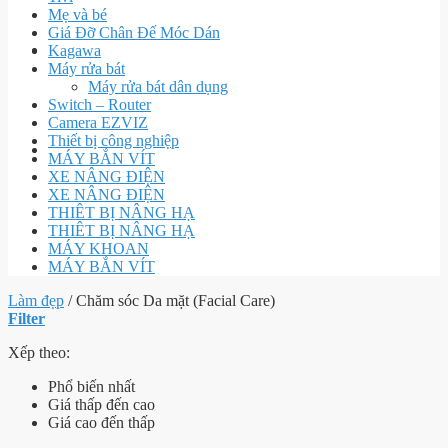
Mẹ và bé
Giá Đỡ Chân Đế Móc Dán
Kagawa
Máy rửa bát
Máy rửa bát dân dụng
Switch – Router
Camera EZVIZ
Thiết bị công nghiệp
MÁY BẮN VÍT
XE NÂNG ĐIỆN
XE NÂNG ĐIỆN
THIÊT BỊ NÂNG HẠ
THIÊT BỊ NÂNG HẠ
MÁY KHOAN
MÁY BẮN VÍT
Làm đẹp
/
Chăm sóc Da mặt (Facial Care)
Filter
Xếp theo:
Phổ biến nhất
Giá thấp đến cao
Giá cao đến thấp