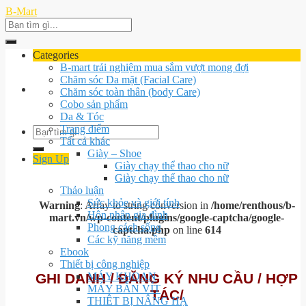
Skip
B-Mart
to
Search
content
for:
Categories
B-mart trải nghiệm mua sắm vượt mong đợi
Chăm sóc Da mặt (Facial Care)
Chăm sóc toàn thân (body Care)
Cobo sản phẩm
Da & Tóc
Trang điểm
Search
Tất cả khác
for:
Giày – Shoe
Sign Up
Giày chạy thể thao cho nữ
Giày chạy thể thao cho nữ
Thảo luận
Sức khỏe và giới tính
Warning
: Array to string conversion in
/home/renthous/b-
Hôn nhân gia đình
mart.vn/wp-content/plugins/google-captcha/google-
Phong cách sống
captcha.php
on line
614
Các kỹ năng mềm
Ebook
Thiết bị công nghiệp
GHI DANH / ĐĂNG KÝ NHU CẦU / HỢP
MÁY KHOAN
MÁY BẮN VÍT
TÁC/
THIÊT BỊ NÂNG HẠ