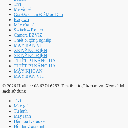
Tivi
Mẹ và bé
Giá Đỡ Chân Đế Móc Dán
Kagawa
Máy rửa bát
Switch – Router
Camera EZVIZ
Thiết bị công nghiệp
MÁY BẮN VÍT
XE NÂNG ĐIỆN
XE NÂNG ĐIỆN
THIÊT BỊ NÂNG HẠ
THIÊT BỊ NÂNG HẠ
MÁY KHOAN
MÁY BẮN VÍT
© 2026 Hotline : 08.6274.6263. Email: info@b-mart.vn. Xem chính
sách sử dụng
Tivi
Máy giặt
Tủ lạnh
Máy lạnh
Dàn loa Karaoke
Đồ dùng gia đình