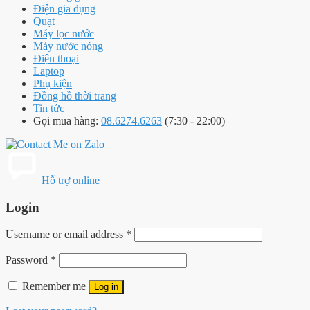
Điện gia dụng
Quạt
Máy lọc nước
Máy nước nóng
Điện thoại
Laptop
Phụ kiện
Đồng hồ thời trang
Tin tức
Gọi mua hàng:
08.6274.6263
(7:30 - 22:00)
Hỗ trợ online
Login
Username or email address
*
Password
*
Remember me
Log in