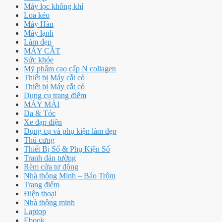
Máy lọc không khí
Loa kéo
Máy Hàn
Máy lạnh
Làm đẹp
MÁY CẮT
Sức khỏe
Mỹ phẩm cao cấp N collagen
Thiết bị Máy cắt cỏ
Thiết bị Máy cắt cỏ
Dụng cụ trang điểm
MÁY MÀI
Da & Tóc
Xe đạp điện
Dụng cụ và phụ kiện làm đẹp
Thú cưng
Thiết Bị Số & Phụ Kiện Số
Tranh dán tường
Rèm cửa tự động
Nhà thông Minh – Báo Trộm
Trang điểm
Điện thoại
Nhà thông minh
Laptop
Ebook