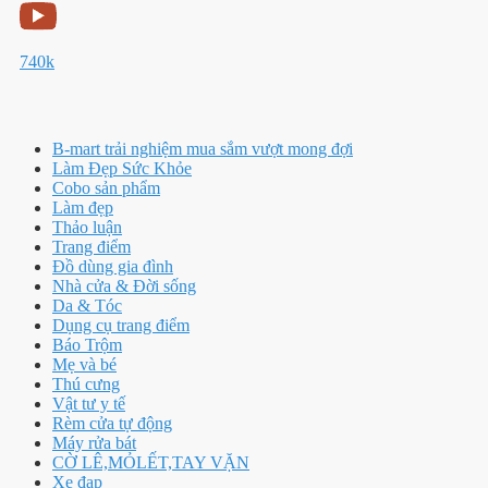
740k
B-mart trải nghiệm mua sắm vượt mong đợi
Làm Đẹp Sức Khỏe
Cobo sản phẩm
Làm đẹp
Thảo luận
Trang điểm
Đồ dùng gia đình
Nhà cửa & Đời sống
Da & Tóc
Dụng cụ trang điểm
Báo Trộm
Mẹ và bé
Thú cưng
Vật tư y tế
Rèm cửa tự động
Máy rửa bát
CỜ LÊ,MỎLẾT,TAY VẶN
Xe đạp