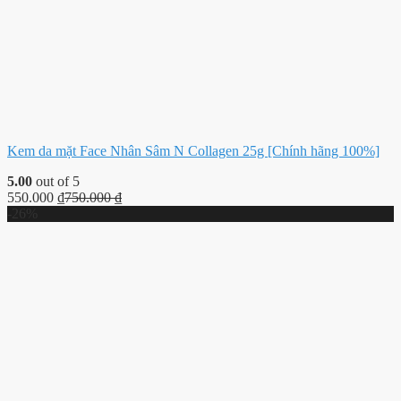
Kem da mặt Face Nhân Sâm N Collagen 25g [Chính hãng 100%]
5.00
out of 5
550.000
₫
750.000
₫
-26%