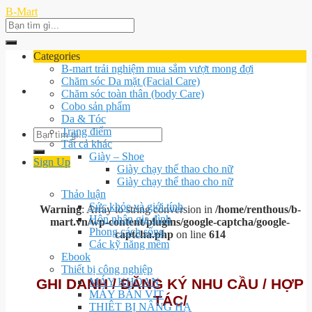
Skip
B-Mart
to
Search
content
for:
Categories
B-mart trải nghiệm mua sắm vượt mong đợi
Chăm sóc Da mặt (Facial Care)
Chăm sóc toàn thân (body Care)
Cobo sản phẩm
Da & Tóc
Trang điểm
Search
Tất cả khác
for:
Giày – Shoe
Sign Up
Giày chạy thể thao cho nữ
Giày chạy thể thao cho nữ
Thảo luận
Sức khỏe và giới tính
Warning
: Array to string conversion in
/home/renthous/b-
Hôn nhân gia đình
mart.vn/wp-content/plugins/google-captcha/google-
Phong cách sống
captcha.php
on line
614
Các kỹ năng mềm
Ebook
Thiết bị công nghiệp
GHI DANH / ĐĂNG KÝ NHU CẦU / HỢP
MÁY KHOAN
MÁY BẮN VÍT
TÁC/
THIÊT BỊ NÂNG HẠ