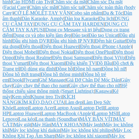
hình
|
Cáp HDMI cáp Tivi
|
Chăm sóc da mặt
|
Chăm sóc Da mặt
(Facial Care)
|
Chăm sóc mắt
|
Chăm sóc tai
|
Chăm sóc toàn thân (body
Care)
|
CỜ LÊ,MỎLẾT,TAY VẶN
|
Cobo sản phẩm
|
Da & Tóc
|
Dàn
âm thanh
|
Dàn Karaoke, Amply
|
Dàn loa Karaoke
|
Du lịch
|
DỤNG
CỤ CẦM TAY
|
DỤNG CỤ CẦM TAY HARDEN
|
DỤNG CỤ
CẦM TAY KAPUSI
|
Dụng cụ Message và trị liệu
|
Dụng cụ trang
điểm
|
Dụng cụ và phụ kiện làm đẹp
|
Đào tạo
|
Đào tạo Unicat
|
Đầu ghi
hình
|
Đầu ghi hình DVR
|
Đầu ghi hình IP NVR
|
Đệm hát Guitar
|
Điện
gia dụng
|
Điện thoại
|
Điện thoại Huawei
|
Điện thoại iPhone (Apple)
|
Điện thoại Mobell
|
Điện thoại Nokia
|
Điện thoại OnePlus
|
Điện thoại
Oppo
|
Điện thoại Realme
|
Điện thoại Samsung
|
Điện thoại ViVo
|
Điện
thoại Vsmart
|
Điện thoại Xiaomi
|
Điều khiển TV
|
Đồ Bầu
|
Đồ chơi &
Trang trí
|
Đồ dùng gia đình
|
Đồng hồ
|
Đồng hồ nam
|
Đồng hồ nữ
|
Đồng hồ thời trang
|
Đồng hồ thông minh
|
Đồng hồ trẻ
em
|
Ebook
|
Flycam
|
Ghế Massage
|
Giá Đỡ Chân Đế Móc Dán
|
Giày
chạy
|
Giày chạy thể thao cho nam
|
Giày chạy thể thao cho nữ
|
Hệ
thống chiếu sáng thông minh (Smart Lighting):
|
Kagawa
|
Kẻ
mày
|
Kem nền
|
Khung treo Tivi
|
KÍCH
NÂNG
|
KÌM,KÉO,DAO,CƯA
|
Làm đẹp
|
Làm Đẹp Sức
Khỏe
|
Laptop
|
Laptop Acer
|
Laptop Asus
|
Laptop Dell
|
Laptop
HP
|
Laptop Huawei
|
Laptop MacBook (Apple)
|
Laptop MSI
|
Latop
Lenovo
|
Loa kéo
|
Loa thanh (Soundbar)
|
MÁY BẮN VÍT
|
MÁY
CẮT
|
Máy giặt
|
Máy Hàn
|
MÁY KHOAN
|
Máy lạnh
|
Máy lọc không
khí
|
Máy loc không khí daikin
|
Máy lọc không khí philips
|
Máy Lọc
Không Khí Tạo Ẩm Sharp
|
Máy lọc không khí xiaomi
|
Máy lọc