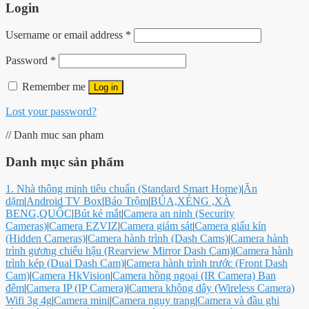
Login
Username or email address
*
Password
*
Remember me
Log in
Lost your password?
// Danh muc san pham
Danh mục sản phẩm
1. Nhà thông minh tiêu chuẩn (Standard Smart Home)
|
Ăn
dặm
|
Android TV Box
|
Báo Trộm
|
BÚA,XẺNG ,XÀ
BENG,QUỐC
|
Bút kẻ mắt
|
Camera an ninh (Security
Cameras)
|
Camera EZVIZ
|
Camera giám sát
|
Camera giấu kín
(Hidden Cameras)
|
Camera hành trình (Dash Cams)
|
Camera hành
trình gương chiếu hậu (Rearview Mirror Dash Cam)
|
Camera hành
trình kép (Dual Dash Cam)
|
Camera hành trình trước (Front Dash
Cam)
|
Camera HkVision
|
Camera hồng ngoại (IR Camera) Ban
đêm
|
Camera IP (IP Camera)
|
Camera không dây (Wireless Camera)
Wifi 3g 4g
|
Camera mini
|
Camera ngụy trang
|
Camera và đầu ghi