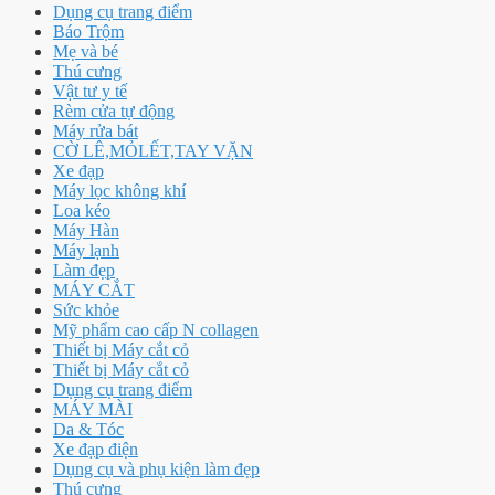
Dụng cụ trang điểm
Báo Trộm
Mẹ và bé
Thú cưng
Vật tư y tế
Rèm cửa tự động
Máy rửa bát
CỜ LÊ,MỎLẾT,TAY VẶN
Xe đạp
Máy lọc không khí
Loa kéo
Máy Hàn
Máy lạnh
Làm đẹp
MÁY CẮT
Sức khỏe
Mỹ phẩm cao cấp N collagen
Thiết bị Máy cắt cỏ
Thiết bị Máy cắt cỏ
Dụng cụ trang điểm
MÁY MÀI
Da & Tóc
Xe đạp điện
Dụng cụ và phụ kiện làm đẹp
Thú cưng