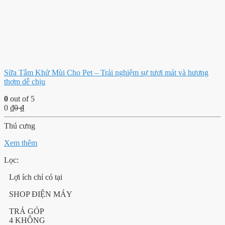
Sữa Tắm Khử Mùi Cho Pet – Trải nghiệm sự tươi mát và hương
thơm dễ chịu
0
out of 5
0
₫
0
₫
Thú cưng
Xem thêm
Lọc:
Lợi ích chỉ có tại
SHOP ĐIỆN MÁY
TRẢ GÓP
4 KHÔNG