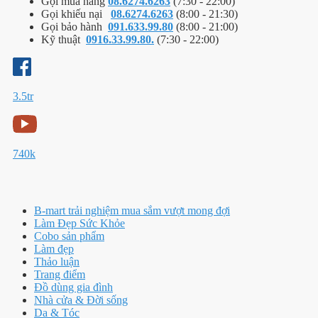
Gọi mua hàng
08.6274.6263
(7:30 - 22:00)
Gọi khiếu nại
08.6274.6263
(8:00 - 21:30)
Gọi bảo hành
091.633.99.80
(8:00 - 21:00)
Kỹ thuật
0916.33.99.80.
(7:30 - 22:00)
3.5tr
740k
B-mart trải nghiệm mua sắm vượt mong đợi
Làm Đẹp Sức Khỏe
Cobo sản phẩm
Làm đẹp
Thảo luận
Trang điểm
Đồ dùng gia đình
Nhà cửa & Đời sống
Da & Tóc