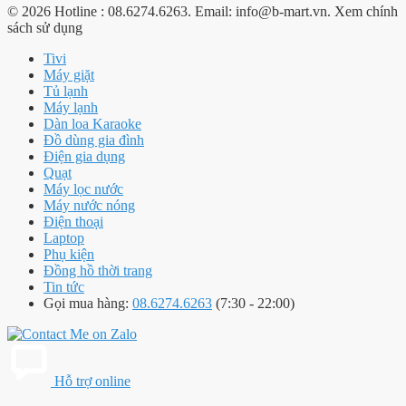
© 2026 Hotline : 08.6274.6263. Email: info@b-mart.vn. Xem chính
sách sử dụng
Tivi
Máy giặt
Tủ lạnh
Máy lạnh
Dàn loa Karaoke
Đồ dùng gia đình
Điện gia dụng
Quạt
Máy lọc nước
Máy nước nóng
Điện thoại
Laptop
Phụ kiện
Đồng hồ thời trang
Tin tức
Gọi mua hàng:
08.6274.6263
(7:30 - 22:00)
Hỗ trợ online