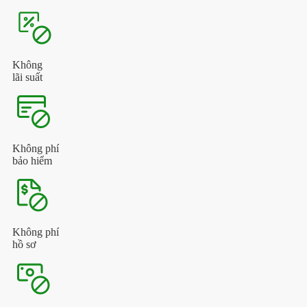
Không
lãi suất
Không phí
bảo hiểm
Không phí
hồ sơ