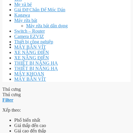
Mẹ và bé
Giá Đỡ Chân Đế Móc Dán
Kagawa
Máy rửa bát
Máy rửa bát dân dụng
Switch – Router
Camera EZVIZ
Thiết bị công nghiệp
MÁY BẮN VÍT
XE NÂNG ĐIỆN
XE NÂNG ĐIỆN
THIÊT BỊ NÂNG HẠ
THIÊT BỊ NÂNG HẠ
MÁY KHOAN
MÁY BẮN VÍT
Thú cưng
Thú cưng
Filter
Xếp theo:
Phổ biến nhất
Giá thấp đến cao
Giá cao đến thấp