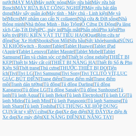
nước
|
MÁY MÀI
|
Máy nước nóng
|
Máy rửa bát
|
Máy rửa bát
Bosch
|
MÁY RỬA BÁT CÔNG NGHIỆP
|
Máy rửa bát dân
dụng
|
Máy sấy quần áo
|
Máy tính - Máy chủ - Linh kiện
|
Mẹ và
bé
|
Micro
|
Mỹ phẩm cao cấp N collagen
|
Nhà cửa & Đời sống
|
Nhà
thông minh
|
Nhà thông Minh - Báo Trộm
|
Ổ Cứng Di Động
|
Pa lăng
xích,Cáp,Tời Điện
|
PC, máy in
|
Phấn mắt
|
Phấn phủ
|
Phụ kiện
|
Phụ
kiện tivi
|
PHỤ KIỆN VẬT TƯ TIÊU HAO
|
Quạt
|
Rèm cửa tự
động
|
Sạc Xe Hơi
|
Sbooks
|
Son Môi
|
Sữa bầu
|
Sức khỏe
|
sumika
|
SÚNG
XÌ KHÔ
|
Switch - Router
|
Tablet
|
Tablet Huawei
|
Tablet iPad
(Apple)
|
Tablet Lenovo
|
Tablet Masstel
|
Tablet Mobell
|
Tablet
Samsung
|
Tắm và chăm sóc cơ thể
|
Thiết bị công nghiệp
|
THIẾT BỊ
KẸP
|
Thiết bị Máy cắt cỏ
|
THIÊT BỊ NÂNG HẠ
|
Thiết Bị Số & Phụ
Kiện Số
|
Thời trang
|
Thú cưng
|
THƯỚC,THIẾT BỊ ĐO
|
Tiện
ích
|
Tivi
|
Tivi LG
|
Tivi Samsung
|
Tivi Sony
|
Tivi TCL
|
TÔ VÍT,LỤC
GIÁC,BÚT ĐIỆN
|
Trang điểm
|
Trang điểm mắt
|
Trang điểm
môi
|
Tranh dán tường
|
Tủ đông
|
Tủ đông Darling
|
Tủ đông
Kangaroo
|
Tủ đông LG
|
Tủ đông Sanaky
|
Tủ đông Sunhouse
|
Tủ
lạnh
|
Tủ lạnh Aqua
|
Tủ lạnh Beko
|
Tủ lạnh Electrolux
|
Tủ lạnh LG
|
Tủ
lạnh Midea
|
Tủ lạnh Mini
|
Tủ lạnh Panasonic
|
Tủ lạnh Samsung
|
Tủ
lạnh Sharp
|
Tủ lạnh Toshiba
|
TÚI,THÙNG,XE,HỘP DỤNG
CỤ
|
Vật tư y tế
|
Ví cứng
|
Xe đạp
|
Xe đạp điện
|
XE ĐẨY
|
Xe điện &
Xe đạp
|
Xe máy điện
|
XE NÂNG ĐIỆN
|
XE NÂNG TAY
|