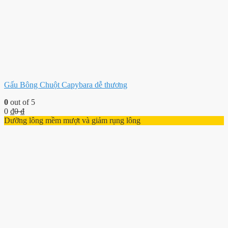
Gấu Bông Chuột Capybara dễ thương
0
out of 5
0
₫
0
₫
Dưỡng lông mềm mượt và giảm rụng lông