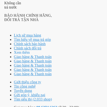
Không cần
trả trước
BẢO HÀNH CHÍNH HÃNG,
ĐỔI TRẢ TẬN NHÀ
Lịch sử mua hàng
Tìm hiểu về mua trả góp
Chính sách bảo hành
Chính sách đổi trả
Xem thêm
Giao hàng & Thanh toán
Giao hàng & Thanh toán
Giao hàng & Thanh toán
Giao hàng & Thanh toán
Giao hàng & Thanh toán
Giới thiệu công ty
Tin công nghệ
Tuyển dụng
Gửi góp ý, khiếu nại
Tìm siêu thị (2.033 shop)