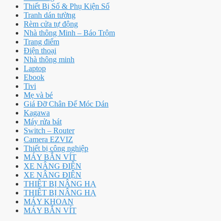
Thiết Bị Số & Phụ Kiện Số
Tranh dán tường
Rèm cửa tự động
Nhà thông Minh – Báo Trộm
Trang điểm
Điện thoại
Nhà thông minh
Laptop
Ebook
Tivi
Mẹ và bé
Giá Đỡ Chân Đế Móc Dán
Kagawa
Máy rửa bát
Switch – Router
Camera EZVIZ
Thiết bị công nghiệp
MÁY BẮN VÍT
XE NÂNG ĐIỆN
XE NÂNG ĐIỆN
THIÊT BỊ NÂNG HẠ
THIÊT BỊ NÂNG HẠ
MÁY KHOAN
MÁY BẮN VÍT