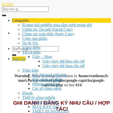
Skip
B-Mart
to
Search
content
for:
Categories
B-mart trải nghiệm mua sắm vượt mong đợi
Chăm sóc Da mặt (Facial Care)
Chăm sóc toàn thân (body Care)
Cobo sản phẩm
Da & Tóc
Trang điểm
Search
Tất cả khác
for:
Giày – Shoe
Sign Up
Giày chạy thể thao cho nữ
Giày chạy thể thao cho nữ
Thảo luận
Sức khỏe và giới tính
Warning
: Array to string conversion in
/home/renthous/b-
Hôn nhân gia đình
mart.vn/wp-content/plugins/google-captcha/google-
Phong cách sống
captcha.php
on line
614
Các kỹ năng mềm
Ebook
Thiết bị công nghiệp
GHI DANH / ĐĂNG KÝ NHU CẦU / HỢP
MÁY KHOAN
MÁY BẮN VÍT
TÁC/
THIÊT BỊ NÂNG HẠ