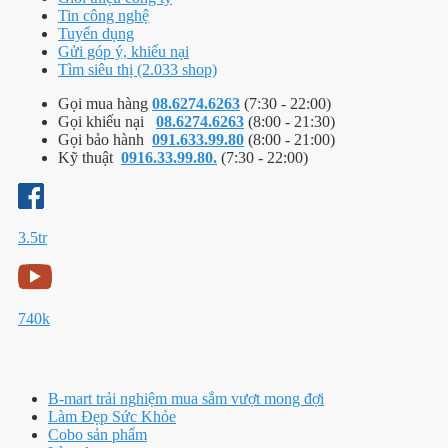
Tin công nghệ
Tuyển dụng
Gửi góp ý, khiếu nại
Tìm siêu thị (2.033 shop)
Gọi mua hàng
08.6274.6263
(7:30 - 22:00)
Gọi khiếu nại
08.6274.6263
(8:00 - 21:30)
Gọi bảo hành
091.633.99.80
(8:00 - 21:00)
Kỹ thuật
0916.33.99.80.
(7:30 - 22:00)
3.5tr
740k
B-mart trải nghiệm mua sắm vượt mong đợi
Làm Đẹp Sức Khỏe
Cobo sản phẩm