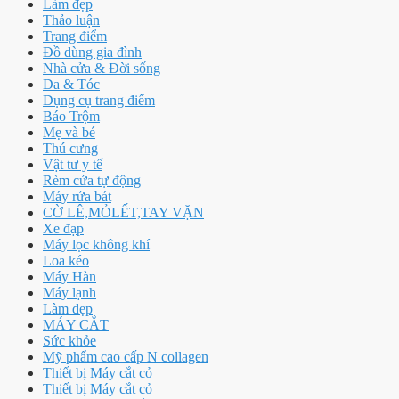
Làm đẹp
Thảo luận
Trang điểm
Đồ dùng gia đình
Nhà cửa & Đời sống
Da & Tóc
Dụng cụ trang điểm
Báo Trộm
Mẹ và bé
Thú cưng
Vật tư y tế
Rèm cửa tự động
Máy rửa bát
CỜ LÊ,MỎLẾT,TAY VẶN
Xe đạp
Máy lọc không khí
Loa kéo
Máy Hàn
Máy lạnh
Làm đẹp
MÁY CẮT
Sức khỏe
Mỹ phẩm cao cấp N collagen
Thiết bị Máy cắt cỏ
Thiết bị Máy cắt cỏ