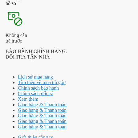
hồ sơ
Không cần
trả trước
BẢO HÀNH CHÍNH HÃNG,
ĐỔI TRẢ TẬN NHÀ
Lịch sử mua hàng
Tìm hiểu về mua trả góp
Chính sách bảo hành
Chính sách đổi trả
Xem thêm
Giao hàng & Thanh toán
Giao hàng & Thanh toán
Giao hàng & Thanh toán
Giao hàng & Thanh toán
Giao hàng & Thanh toán
Giới thiệu công ty