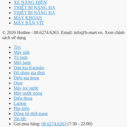
XE NÂNG ĐIỆN
THIÊT BỊ NÂNG HẠ
THIÊT BỊ NÂNG HẠ
MÁY KHOAN
MÁY BẮN VÍT
© 2026 Hotline : 08.6274.6263. Email: info@b-mart.vn. Xem chính
sách sử dụng
Tivi
Máy giặt
Tủ lạnh
Máy lạnh
Dàn loa Karaoke
Đồ dùng gia đình
Điện gia dụng
Quạt
Máy lọc nước
Máy nước nóng
Điện thoại
Laptop
Phụ kiện
Đồng hồ thời trang
Tin tức
Gọi mua hàng:
08.6274.6263
(7:30 - 22:00)