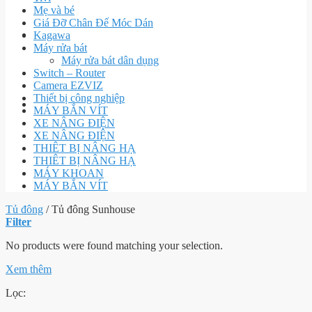
Mẹ và bé
Giá Đỡ Chân Đế Móc Dán
Kagawa
Máy rửa bát
Máy rửa bát dân dụng
Switch – Router
Camera EZVIZ
Thiết bị công nghiệp
MÁY BẮN VÍT
XE NÂNG ĐIỆN
XE NÂNG ĐIỆN
THIÊT BỊ NÂNG HẠ
THIÊT BỊ NÂNG HẠ
MÁY KHOAN
MÁY BẮN VÍT
Tủ đông
/
Tủ đông Sunhouse
Filter
No products were found matching your selection.
Xem thêm
Lọc: