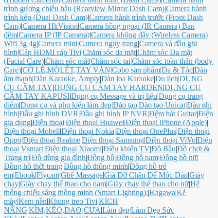
trình gương chiếu hậu (Rearview Mirror Dash Cam)
|
Camera hành
trình kép (Dual Dash Cam)
|
Camera hành trình trước (Front Dash
Cam)
|
Camera HkVision
|
Camera hồng ngoại (IR Camera) Ban
đêm
|
Camera IP (IP Camera)
|
Camera không dây (Wireless Camera)
Wifi 3g 4g
|
Camera mini
|
Camera ngụy trang
|
Camera và đầu ghi
hình
|
Cáp HDMI cáp Tivi
|
Chăm sóc da mặt
|
Chăm sóc Da mặt
(Facial Care)
|
Chăm sóc mắt
|
Chăm sóc tai
|
Chăm sóc toàn thân (body
Care)
|
CỜ LÊ,MỎLẾT,TAY VẶN
|
Cobo sản phẩm
|
Da & Tóc
|
Dàn
âm thanh
|
Dàn Karaoke, Amply
|
Dàn loa Karaoke
|
Du lịch
|
DỤNG
CỤ CẦM TAY
|
DỤNG CỤ CẦM TAY HARDEN
|
DỤNG CỤ
CẦM TAY KAPUSI
|
Dụng cụ Message và trị liệu
|
Dụng cụ trang
điểm
|
Dụng cụ và phụ kiện làm đẹp
|
Đào tạo
|
Đào tạo Unicat
|
Đầu ghi
hình
|
Đầu ghi hình DVR
|
Đầu ghi hình IP NVR
|
Đệm hát Guitar
|
Điện
gia dụng
|
Điện thoại
|
Điện thoại Huawei
|
Điện thoại iPhone (Apple)
|
Điện thoại Mobell
|
Điện thoại Nokia
|
Điện thoại OnePlus
|
Điện thoại
Oppo
|
Điện thoại Realme
|
Điện thoại Samsung
|
Điện thoại ViVo
|
Điện
thoại Vsmart
|
Điện thoại Xiaomi
|
Điều khiển TV
|
Đồ Bầu
|
Đồ chơi &
Trang trí
|
Đồ dùng gia đình
|
Đồng hồ
|
Đồng hồ nam
|
Đồng hồ nữ
|
Đồng hồ thời trang
|
Đồng hồ thông minh
|
Đồng hồ trẻ
em
|
Ebook
|
Flycam
|
Ghế Massage
|
Giá Đỡ Chân Đế Móc Dán
|
Giày
chạy
|
Giày chạy thể thao cho nam
|
Giày chạy thể thao cho nữ
|
Hệ
thống chiếu sáng thông minh (Smart Lighting):
|
Kagawa
|
Kẻ
mày
|
Kem nền
|
Khung treo Tivi
|
KÍCH
NÂNG
|
KÌM,KÉO,DAO,CƯA
|
Làm đẹp
|
Làm Đẹp Sức