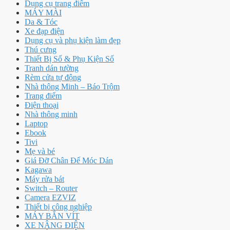
Dụng cụ trang điểm
MÁY MÀI
Da & Tóc
Xe đạp điện
Dụng cụ và phụ kiện làm đẹp
Thú cưng
Thiết Bị Số & Phụ Kiện Số
Tranh dán tường
Rèm cửa tự động
Nhà thông Minh – Báo Trộm
Trang điểm
Điện thoại
Nhà thông minh
Laptop
Ebook
Tivi
Mẹ và bé
Giá Đỡ Chân Đế Móc Dán
Kagawa
Máy rửa bát
Switch – Router
Camera EZVIZ
Thiết bị công nghiệp
MÁY BẮN VÍT
XE NÂNG ĐIỆN