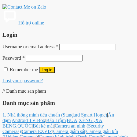
Hỗ trợ online
Login
Username or email address
*
Password
*
Remember me
Log in
Lost your password?
// Danh muc san pham
Danh mục sản phẩm
1. Nhà thông minh tiêu chuẩn (Standard Smart Home)
|
Ăn
dặm
|
Android TV Box
|
Báo Trộm
|
BÚA,XẺNG ,XÀ
BENG,QUỐC
|
Bút kẻ mắt
|
Camera an ninh (Security
Cameras)
|
Camera EZVIZ
|
Camera giám sát
|
Camera giấu kín
(Hidden Cameras)
|
Camera hành trình (Dash Cams)
|
Camera hành