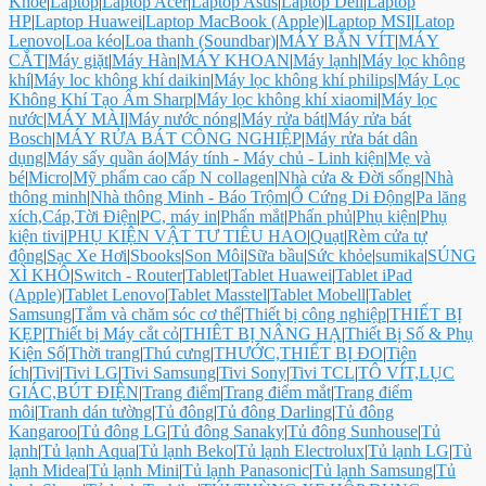
Khỏe
|
Laptop
|
Laptop Acer
|
Laptop Asus
|
Laptop Dell
|
Laptop
HP
|
Laptop Huawei
|
Laptop MacBook (Apple)
|
Laptop MSI
|
Latop
Lenovo
|
Loa kéo
|
Loa thanh (Soundbar)
|
MÁY BẮN VÍT
|
MÁY
CẮT
|
Máy giặt
|
Máy Hàn
|
MÁY KHOAN
|
Máy lạnh
|
Máy lọc không
khí
|
Máy loc không khí daikin
|
Máy lọc không khí philips
|
Máy Lọc
Không Khí Tạo Ẩm Sharp
|
Máy lọc không khí xiaomi
|
Máy lọc
nước
|
MÁY MÀI
|
Máy nước nóng
|
Máy rửa bát
|
Máy rửa bát
Bosch
|
MÁY RỬA BÁT CÔNG NGHIỆP
|
Máy rửa bát dân
dụng
|
Máy sấy quần áo
|
Máy tính - Máy chủ - Linh kiện
|
Mẹ và
bé
|
Micro
|
Mỹ phẩm cao cấp N collagen
|
Nhà cửa & Đời sống
|
Nhà
thông minh
|
Nhà thông Minh - Báo Trộm
|
Ổ Cứng Di Động
|
Pa lăng
xích,Cáp,Tời Điện
|
PC, máy in
|
Phấn mắt
|
Phấn phủ
|
Phụ kiện
|
Phụ
kiện tivi
|
PHỤ KIỆN VẬT TƯ TIÊU HAO
|
Quạt
|
Rèm cửa tự
động
|
Sạc Xe Hơi
|
Sbooks
|
Son Môi
|
Sữa bầu
|
Sức khỏe
|
sumika
|
SÚNG
XÌ KHÔ
|
Switch - Router
|
Tablet
|
Tablet Huawei
|
Tablet iPad
(Apple)
|
Tablet Lenovo
|
Tablet Masstel
|
Tablet Mobell
|
Tablet
Samsung
|
Tắm và chăm sóc cơ thể
|
Thiết bị công nghiệp
|
THIẾT BỊ
KẸP
|
Thiết bị Máy cắt cỏ
|
THIÊT BỊ NÂNG HẠ
|
Thiết Bị Số & Phụ
Kiện Số
|
Thời trang
|
Thú cưng
|
THƯỚC,THIẾT BỊ ĐO
|
Tiện
ích
|
Tivi
|
Tivi LG
|
Tivi Samsung
|
Tivi Sony
|
Tivi TCL
|
TÔ VÍT,LỤC
GIÁC,BÚT ĐIỆN
|
Trang điểm
|
Trang điểm mắt
|
Trang điểm
môi
|
Tranh dán tường
|
Tủ đông
|
Tủ đông Darling
|
Tủ đông
Kangaroo
|
Tủ đông LG
|
Tủ đông Sanaky
|
Tủ đông Sunhouse
|
Tủ
lạnh
|
Tủ lạnh Aqua
|
Tủ lạnh Beko
|
Tủ lạnh Electrolux
|
Tủ lạnh LG
|
Tủ
lạnh Midea
|
Tủ lạnh Mini
|
Tủ lạnh Panasonic
|
Tủ lạnh Samsung
|
Tủ