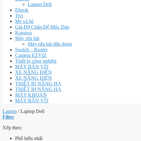
Laptop Dell
Ebook
Tivi
Mẹ và bé
Giá Đỡ Chân Đế Móc Dán
Kagawa
Máy rửa bát
Máy rửa bát dân dụng
Switch – Router
Camera EZVIZ
Thiết bị công nghiệp
MÁY BẮN VÍT
XE NÂNG ĐIỆN
XE NÂNG ĐIỆN
THIÊT BỊ NÂNG HẠ
THIÊT BỊ NÂNG HẠ
MÁY KHOAN
MÁY BẮN VÍT
Laptop
/
Laptop Dell
Filter
Xếp theo:
Phổ biến nhất