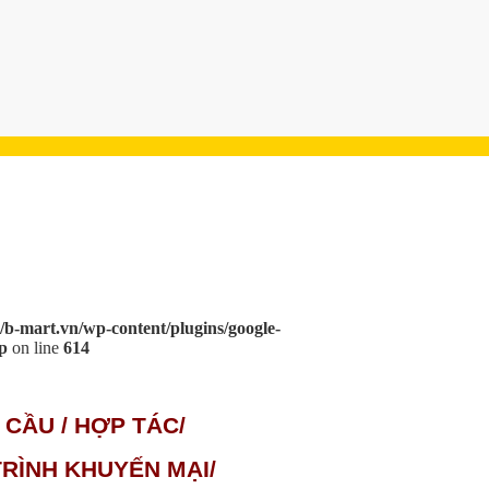
/b-mart.vn/wp-content/plugins/google-
p
on line
614
 CẦU / HỢP TÁC/
RÌNH KHUYẾN MẠI/