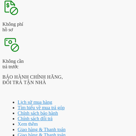
Không phí
hồ sơ
Không cần
trả trước
BẢO HÀNH CHÍNH HÃNG,
ĐỔI TRẢ TẬN NHÀ
Lịch sử mua hàng
Tìm hiểu về mua trả góp
Chính sách bảo hành
Chính sách đổi trả
Xem thêm
Giao hàng & Thanh toán
Giao hàng & Thanh toán