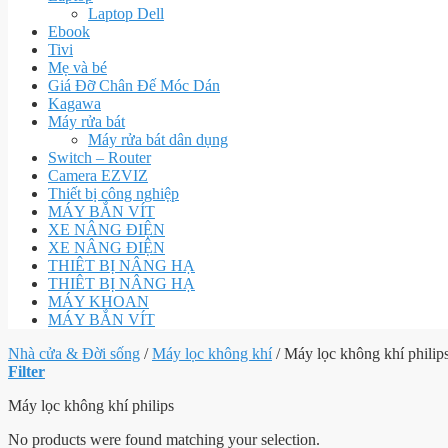
Laptop Dell
Ebook
Tivi
Mẹ và bé
Giá Đỡ Chân Đế Móc Dán
Kagawa
Máy rửa bát
Máy rửa bát dân dụng
Switch – Router
Camera EZVIZ
Thiết bị công nghiệp
MÁY BẮN VÍT
XE NÂNG ĐIỆN
XE NÂNG ĐIỆN
THIÊT BỊ NÂNG HẠ
THIÊT BỊ NÂNG HẠ
MÁY KHOAN
MÁY BẮN VÍT
Nhà cửa & Đời sống
/
Máy lọc không khí
/
Máy lọc không khí philip
Filter
Máy lọc không khí philips
No products were found matching your selection.