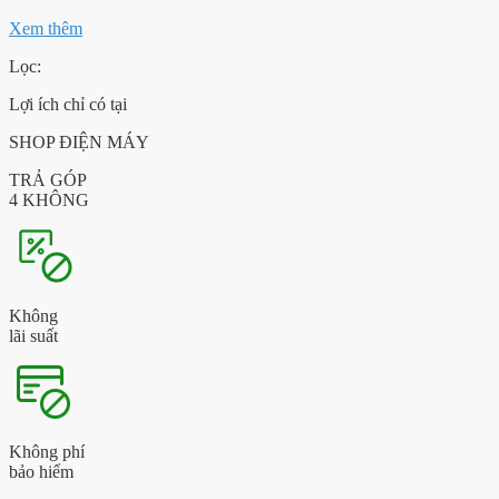
Xem thêm
Lọc:
Lợi ích chỉ có tại
SHOP ĐIỆN MÁY
TRẢ GÓP
4 KHÔNG
Không
lãi suất
Không phí
bảo hiểm