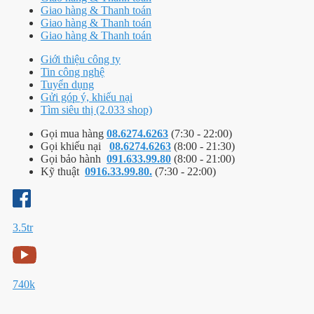
Giao hàng & Thanh toán
Giao hàng & Thanh toán
Giao hàng & Thanh toán
Giới thiệu công ty
Tin công nghệ
Tuyển dụng
Gửi góp ý, khiếu nại
Tìm siêu thị (2.033 shop)
Gọi mua hàng
08.6274.6263
(7:30 - 22:00)
Gọi khiếu nại
08.6274.6263
(8:00 - 21:30)
Gọi bảo hành
091.633.99.80
(8:00 - 21:00)
Kỹ thuật
0916.33.99.80.
(7:30 - 22:00)
3.5tr
740k