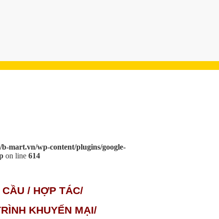
/b-mart.vn/wp-content/plugins/google-
p
on line
614
 CẦU / HỢP TÁC/
RÌNH KHUYẾN MẠI/