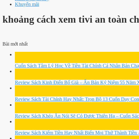
Khuyến mãi
khoảng cách xem tivi an toàn c
Bài mới nhất
08
Th3
Cuốn Sách Tâm Lý Học Về Tiền Tài Chính Cá Nhân Bán Chạ
08
Th3
Review Sách Kinh Điển Bố Già – Ấn Bản Kỷ Niệm 55 Năm Xu
08
Th3
Review Sách Tài Chính Hay Nhất: Trọn Bộ 13 Cuốn Dạy Co
08
Th3
Review Sách Khéo Ăn Nói Sẽ Có Được Thiên Hạ – Cuốn Sác
08
Th3
Review Sách Kiếm Tiền Hay Nhất Biến Mọi Thứ Thành Tiền
08