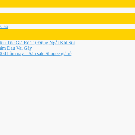
 Cao
u Tốc Giá Rẻ Tự Động Ngắt Khi Sôi
iảm Đau Vai Gáy
0đ hôm nay – Săn sale Shopee giá rẻ