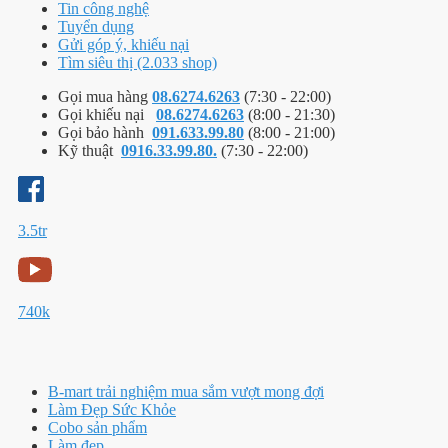
Tin công nghệ
Tuyển dụng
Gửi góp ý, khiếu nại
Tìm siêu thị (2.033 shop)
Gọi mua hàng
08.6274.6263
(7:30 - 22:00)
Gọi khiếu nại
08.6274.6263
(8:00 - 21:30)
Gọi bảo hành
091.633.99.80
(8:00 - 21:00)
Kỹ thuật
0916.33.99.80.
(7:30 - 22:00)
3.5tr
740k
B-mart trải nghiệm mua sắm vượt mong đợi
Làm Đẹp Sức Khỏe
Cobo sản phẩm
Làm đẹp