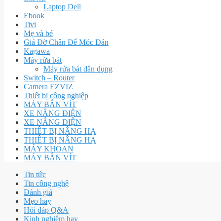
Laptop Dell
Ebook
Tivi
Mẹ và bé
Giá Đỡ Chân Đế Móc Dán
Kagawa
Máy rửa bát
Máy rửa bát dân dụng
Switch – Router
Camera EZVIZ
Thiết bị công nghiệp
MÁY BẮN VÍT
XE NÂNG ĐIỆN
XE NÂNG ĐIỆN
THIÊT BỊ NÂNG HẠ
THIÊT BỊ NÂNG HẠ
MÁY KHOAN
MÁY BẮN VÍT
Tin tức
Tin công nghệ
Đánh giá
Mẹo hay
Hỏi đáp Q&A
Kinh nghiệm hay