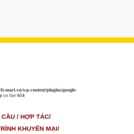
/b-mart.vn/wp-content/plugins/google-
p
on line
614
 CẦU / HỢP TÁC/
RÌNH KHUYẾN MẠI/