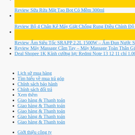
Th3
Review Sữa Rửa Mặt Tạo Bọt Cỏ Mềm 300ml
07
Th3
Review Bộ 4 Chân Kê Máy Giặt Chống Rung Điều Chỉnh Độ
07
Th3
Review Ấm Siêu Tốc SRAPP 2.2L 1500W – Ấm Đun Nước Siê
Review Máy Massage Cầm Tay – Máy Massage Toàn Thân G
Deal Shopee 1K Kính cường lực Redmi Note 13 12 11 chỉ 1.00
Lịch sử mua hàng
Tìm hiểu về mua trả góp
Chính sách bảo hành
Chính sách đổi trả
Xem thêm
Giao hàng & Thanh toán
Giao hàng & Thanh toán
Giao hàng & Thanh toán
Giao hàng & Thanh toán
Giao hàng & Thanh toán
Giới thiệu công ty