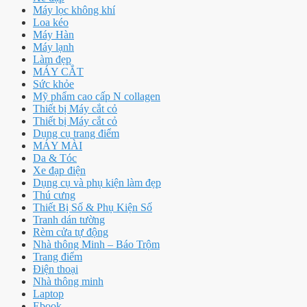
Máy lọc không khí
Loa kéo
Máy Hàn
Máy lạnh
Làm đẹp
MÁY CẮT
Sức khỏe
Mỹ phẩm cao cấp N collagen
Thiết bị Máy cắt cỏ
Thiết bị Máy cắt cỏ
Dụng cụ trang điểm
MÁY MÀI
Da & Tóc
Xe đạp điện
Dụng cụ và phụ kiện làm đẹp
Thú cưng
Thiết Bị Số & Phụ Kiện Số
Tranh dán tường
Rèm cửa tự động
Nhà thông Minh – Báo Trộm
Trang điểm
Điện thoại
Nhà thông minh
Laptop
Ebook