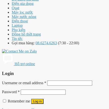
Điện gia dụng
Quạt
Máy lọc nước
Máy nước nóng
Điện thoại
Laptop
Phụ kiện
Đồng hồ thời trang
Tin tức
Gọi mua hàng:
08.6274.6263
(7:30 - 22:00)
Hỗ trợ online
Login
Username or email address
*
Password
*
Remember me
Log in