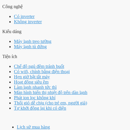
Công nghệ
Có inverter
Không inverter
Kiểu dáng
Máy lạnh treo tường
Máy lạnh tủ đứng
Tiện ích
Chế độ ngủ đêm tránh buốt
Có wifi, chỉnh bằng điện thoại
Hẹn giờ bật tắt máy
Hoạt động siêu êm
Làm lạnh nhanh tức thì
Màn hình hiển thị nhiệt độ trên dàn lạnh
Phát ion lọc không khí
Thổi gió dễ chịu (cho trẻ em, người già)
Tự khởi động lại khi có điện
Lịch sử mua hàng