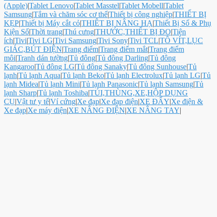
(Apple)
|
Tablet Lenovo
|
Tablet Masstel
|
Tablet Mobell
|
Tablet
Samsung
|
Tắm và chăm sóc cơ thể
|
Thiết bị công nghiệp
|
THIẾT BỊ
KẸP
|
Thiết bị Máy cắt cỏ
|
THIÊT BỊ NÂNG HẠ
|
Thiết Bị Số & Phụ
Kiện Số
|
Thời trang
|
Thú cưng
|
THƯỚC,THIẾT BỊ ĐO
|
Tiện
ích
|
Tivi
|
Tivi LG
|
Tivi Samsung
|
Tivi Sony
|
Tivi TCL
|
TÔ VÍT,LỤC
GIÁC,BÚT ĐIỆN
|
Trang điểm
|
Trang điểm mắt
|
Trang điểm
môi
|
Tranh dán tường
|
Tủ đông
|
Tủ đông Darling
|
Tủ đông
Kangaroo
|
Tủ đông LG
|
Tủ đông Sanaky
|
Tủ đông Sunhouse
|
Tủ
lạnh
|
Tủ lạnh Aqua
|
Tủ lạnh Beko
|
Tủ lạnh Electrolux
|
Tủ lạnh LG
|
Tủ
lạnh Midea
|
Tủ lạnh Mini
|
Tủ lạnh Panasonic
|
Tủ lạnh Samsung
|
Tủ
lạnh Sharp
|
Tủ lạnh Toshiba
|
TÚI,THÙNG,XE,HỘP DỤNG
CỤ
|
Vật tư y tế
|
Ví cứng
|
Xe đạp
|
Xe đạp điện
|
XE ĐẨY
|
Xe điện &
Xe đạp
|
Xe máy điện
|
XE NÂNG ĐIỆN
|
XE NÂNG TAY
|