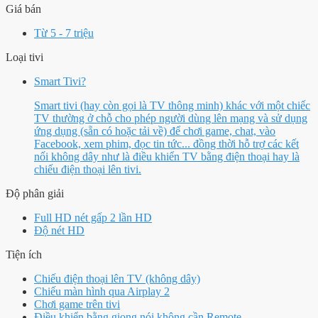
Giá bán
Từ 5 - 7 triệu
Loại tivi
Smart Tivi
?
Smart tivi (hay còn gọi là TV thông minh) khác với một chiếc
TV thường ở chỗ cho phép người dùng lên mạng và sử dụng
ứng dụng (sẵn có hoặc tải về) để chơi game, chat, vào
Facebook, xem phim, đọc tin tức... đồng thời hỗ trợ các kết
nối không dây như là điều khiển TV bằng điện thoại hay là
chiếu điện thoại lên tivi.
Độ phân giải
Full HD nét gấp 2 lần HD
Độ nét HD
Tiện ích
Chiếu điện thoại lên TV (không dây)
Chiếu màn hình qua Airplay 2
Chơi game trên tivi
Điều khiển bằng giọng nói không cần Remote