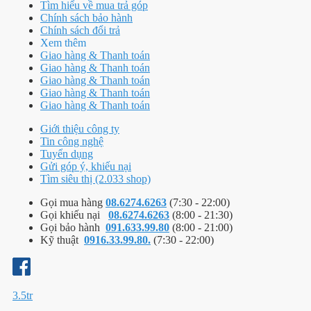
Tìm hiểu về mua trả góp
Chính sách bảo hành
Chính sách đổi trả
Xem thêm
Giao hàng & Thanh toán
Giao hàng & Thanh toán
Giao hàng & Thanh toán
Giao hàng & Thanh toán
Giao hàng & Thanh toán
Giới thiệu công ty
Tin công nghệ
Tuyển dụng
Gửi góp ý, khiếu nại
Tìm siêu thị (2.033 shop)
Gọi mua hàng
08.6274.6263
(7:30 - 22:00)
Gọi khiếu nại
08.6274.6263
(8:00 - 21:30)
Gọi bảo hành
091.633.99.80
(8:00 - 21:00)
Kỹ thuật
0916.33.99.80.
(7:30 - 22:00)
3.5tr