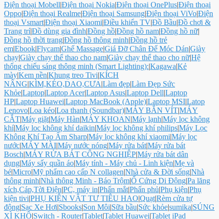
Điện thoại Mobell
|
Điện thoại Nokia
|
Điện thoại OnePlus
|
Điện thoại
Oppo
|
Điện thoại Realme
|
Điện thoại Samsung
|
Điện thoại ViVo
|
Điện
thoại Vsmart
|
Điện thoại Xiaomi
|
Điều khiển TV
|
Đồ Bầu
|
Đồ chơi &
Trang trí
|
Đồ dùng gia đình
|
Đồng hồ
|
Đồng hồ nam
|
Đồng hồ nữ
|
Đồng hồ thời trang
|
Đồng hồ thông minh
|
Đồng hồ trẻ
em
|
Ebook
|
Flycam
|
Ghế Massage
|
Giá Đỡ Chân Đế Móc Dán
|
Giày
chạy
|
Giày chạy thể thao cho nam
|
Giày chạy thể thao cho nữ
|
Hệ
thống chiếu sáng thông minh (Smart Lighting):
|
Kagawa
|
Kẻ
mày
|
Kem nền
|
Khung treo Tivi
|
KÍCH
NÂNG
|
KÌM,KÉO,DAO,CƯA
|
Làm đẹp
|
Làm Đẹp Sức
Khỏe
|
Laptop
|
Laptop Acer
|
Laptop Asus
|
Laptop Dell
|
Laptop
HP
|
Laptop Huawei
|
Laptop MacBook (Apple)
|
Laptop MSI
|
Latop
Lenovo
|
Loa kéo
|
Loa thanh (Soundbar)
|
MÁY BẮN VÍT
|
MÁY
CẮT
|
Máy giặt
|
Máy Hàn
|
MÁY KHOAN
|
Máy lạnh
|
Máy lọc không
khí
|
Máy loc không khí daikin
|
Máy lọc không khí philips
|
Máy Lọc
Không Khí Tạo Ẩm Sharp
|
Máy lọc không khí xiaomi
|
Máy lọc
nước
|
MÁY MÀI
|
Máy nước nóng
|
Máy rửa bát
|
Máy rửa bát
Bosch
|
MÁY RỬA BÁT CÔNG NGHIỆP
|
Máy rửa bát dân
dụng
|
Máy sấy quần áo
|
Máy tính - Máy chủ - Linh kiện
|
Mẹ và
bé
|
Micro
|
Mỹ phẩm cao cấp N collagen
|
Nhà cửa & Đời sống
|
Nhà
thông minh
|
Nhà thông Minh - Báo Trộm
|
Ổ Cứng Di Động
|
Pa lăng
xích,Cáp,Tời Điện
|
PC, máy in
|
Phấn mắt
|
Phấn phủ
|
Phụ kiện
|
Phụ
kiện tivi
|
PHỤ KIỆN VẬT TƯ TIÊU HAO
|
Quạt
|
Rèm cửa tự
động
|
Sạc Xe Hơi
|
Sbooks
|
Son Môi
|
Sữa bầu
|
Sức khỏe
|
sumika
|
SÚNG
XÌ KHÔ
|
Switch - Router
|
Tablet
|
Tablet Huawei
|
Tablet iPad