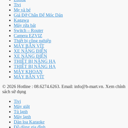
Tivi
Mẹ và bé
Giá Đỡ Chân Đế Móc Dán
Kagawa
Máy rửa bát
Switch – Router
Camera EZVIZ
Thiết bị công nghiệp
MÁY BẮN VÍT
XE NÂNG ĐIỆN
XE NÂNG ĐIỆN
THIÊT BỊ NÂNG HẠ
THIÊT BỊ NÂNG HẠ
MÁY KHOAN
MÁY BẮN VÍT
© 2026 Hotline : 08.6274.6263. Email: info@b-mart.vn. Xem chính
sách sử dụng
Tivi
Máy giặt
Tủ lạnh
Máy lạnh
Dàn loa Karaoke
Đồ dùng gia đình