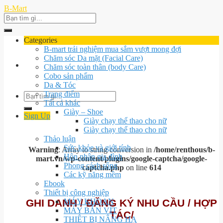
Skip
B-Mart
to
Search
content
for:
Categories
B-mart trải nghiệm mua sắm vượt mong đợi
Chăm sóc Da mặt (Facial Care)
Chăm sóc toàn thân (body Care)
Cobo sản phẩm
Da & Tóc
Trang điểm
Search
Tất cả khác
for:
Giày – Shoe
Sign Up
Giày chạy thể thao cho nữ
Giày chạy thể thao cho nữ
Thảo luận
Sức khỏe và giới tính
Warning
: Array to string conversion in
/home/renthous/b-
Hôn nhân gia đình
mart.vn/wp-content/plugins/google-captcha/google-
Phong cách sống
captcha.php
on line
614
Các kỹ năng mềm
Ebook
Thiết bị công nghiệp
GHI DANH / ĐĂNG KÝ NHU CẦU / HỢP
MÁY KHOAN
MÁY BẮN VÍT
TÁC/
THIÊT BỊ NÂNG HẠ