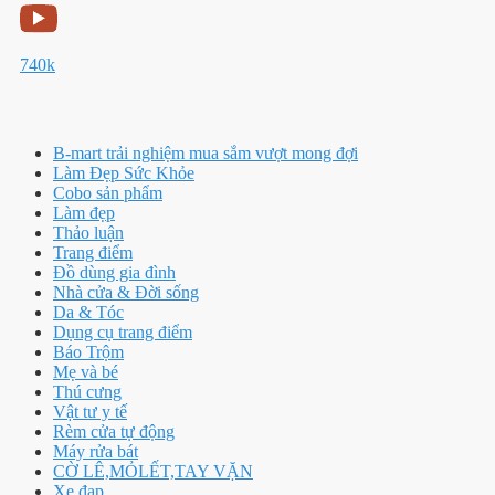
740k
B-mart trải nghiệm mua sắm vượt mong đợi
Làm Đẹp Sức Khỏe
Cobo sản phẩm
Làm đẹp
Thảo luận
Trang điểm
Đồ dùng gia đình
Nhà cửa & Đời sống
Da & Tóc
Dụng cụ trang điểm
Báo Trộm
Mẹ và bé
Thú cưng
Vật tư y tế
Rèm cửa tự động
Máy rửa bát
CỜ LÊ,MỎLẾT,TAY VẶN
Xe đạp