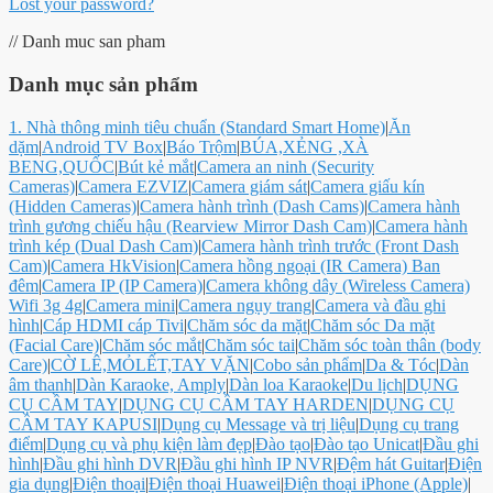
Lost your password?
// Danh muc san pham
Danh mục sản phẩm
1. Nhà thông minh tiêu chuẩn (Standard Smart Home)
|
Ăn
dặm
|
Android TV Box
|
Báo Trộm
|
BÚA,XẺNG ,XÀ
BENG,QUỐC
|
Bút kẻ mắt
|
Camera an ninh (Security
Cameras)
|
Camera EZVIZ
|
Camera giám sát
|
Camera giấu kín
(Hidden Cameras)
|
Camera hành trình (Dash Cams)
|
Camera hành
trình gương chiếu hậu (Rearview Mirror Dash Cam)
|
Camera hành
trình kép (Dual Dash Cam)
|
Camera hành trình trước (Front Dash
Cam)
|
Camera HkVision
|
Camera hồng ngoại (IR Camera) Ban
đêm
|
Camera IP (IP Camera)
|
Camera không dây (Wireless Camera)
Wifi 3g 4g
|
Camera mini
|
Camera ngụy trang
|
Camera và đầu ghi
hình
|
Cáp HDMI cáp Tivi
|
Chăm sóc da mặt
|
Chăm sóc Da mặt
(Facial Care)
|
Chăm sóc mắt
|
Chăm sóc tai
|
Chăm sóc toàn thân (body
Care)
|
CỜ LÊ,MỎLẾT,TAY VẶN
|
Cobo sản phẩm
|
Da & Tóc
|
Dàn
âm thanh
|
Dàn Karaoke, Amply
|
Dàn loa Karaoke
|
Du lịch
|
DỤNG
CỤ CẦM TAY
|
DỤNG CỤ CẦM TAY HARDEN
|
DỤNG CỤ
CẦM TAY KAPUSI
|
Dụng cụ Message và trị liệu
|
Dụng cụ trang
điểm
|
Dụng cụ và phụ kiện làm đẹp
|
Đào tạo
|
Đào tạo Unicat
|
Đầu ghi
hình
|
Đầu ghi hình DVR
|
Đầu ghi hình IP NVR
|
Đệm hát Guitar
|
Điện
gia dụng
|
Điện thoại
|
Điện thoại Huawei
|
Điện thoại iPhone (Apple)
|