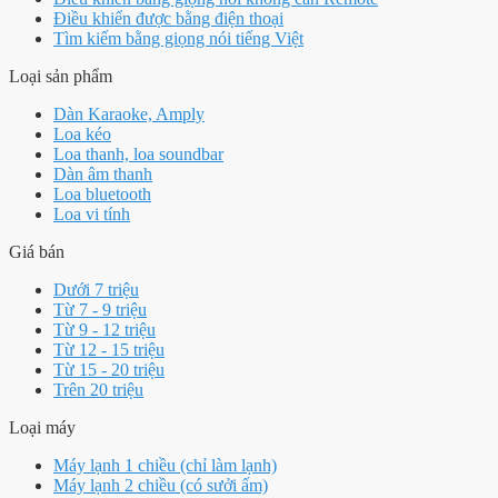
Điều khiển được bằng điện thoại
Tìm kiếm bằng giọng nói tiếng Việt
Loại sản phẩm
Dàn Karaoke, Amply
Loa kéo
Loa thanh, loa soundbar
Dàn âm thanh
Loa bluetooth
Loa vi tính
Giá bán
Dưới 7 triệu
Từ 7 - 9 triệu
Từ 9 - 12 triệu
Từ 12 - 15 triệu
Từ 15 - 20 triệu
Trên 20 triệu
Loại máy
Máy lạnh 1 chiều (chỉ làm lạnh)
Máy lạnh 2 chiều (có sưởi ấm)