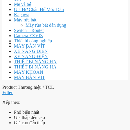
Mẹ và bé
Giá Đỡ Chân Đế Móc Dán
Kagawa
Máy rửa bát
Máy rửa bát dân dụng
Switch – Router
Camera EZVIZ
Thiết bị công nghiệp
MÁY BẮN VÍT
XE NÂNG ĐIỆN
XE NÂNG ĐIỆN
THIÊT BỊ NÂNG HẠ
THIÊT BỊ NÂNG HẠ
MÁY KHOAN
MÁY BẮN VÍT
Product Thương hiệu
/
TCL
Filter
Xếp theo:
Phổ biến nhất
Giá thấp đến cao
Giá cao đến thấp